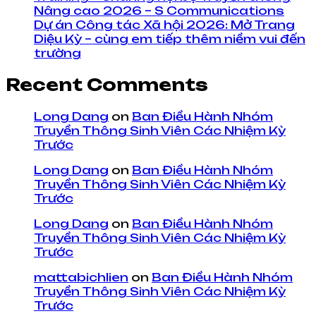
Nâng cao 2026 – S Communications
Dự án Công tác Xã hội 2026: Mở Trang
Diệu Kỳ – cùng em tiếp thêm niềm vui đến
trường
Recent Comments
Long Dang
on
Ban Điều Hành Nhóm
Truyền Thông Sinh Viên Các Nhiệm Kỳ
Trước
Long Dang
on
Ban Điều Hành Nhóm
Truyền Thông Sinh Viên Các Nhiệm Kỳ
Trước
Long Dang
on
Ban Điều Hành Nhóm
Truyền Thông Sinh Viên Các Nhiệm Kỳ
Trước
mattabichlien
on
Ban Điều Hành Nhóm
Truyền Thông Sinh Viên Các Nhiệm Kỳ
Trước