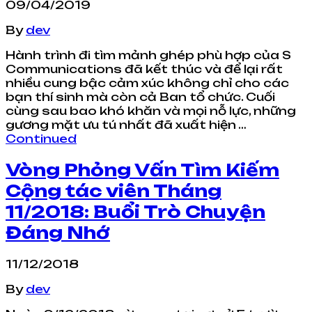
09/04/2019
By
dev
Hành trình đi tìm mảnh ghép phù hợp của S
Communications đã kết thúc và để lại rất
nhiều cung bậc cảm xúc không chỉ cho các
bạn thí sinh mà còn cả Ban tổ chức. Cuối
cùng sau bao khó khăn và mọi nỗ lực, những
gương mặt ưu tú nhất đã xuất hiện …
Continued
Vòng Phỏng Vấn Tìm Kiếm
Cộng tác viên Tháng
11/2018: Buổi Trò Chuyện
Đáng Nhớ
11/12/2018
By
dev