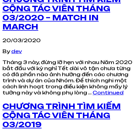
CỘNG TÁC VIÊN THÁNG
03/2020 – MATCH IN
MARCH
20/03/2020
By
dev
Tháng 3 này, đừng lỡ hẹn với nhau Năm 2020
bắt đầu với kỳ nghỉ Tết dài vô tận chưa từng
có đã phần nào ảnh hưởng đến các chương
trình và dự án của Nhóm. Để thích nghi một
cách linh hoạt trong điều kiện không mấy lý
tưởng này và không phụ lòng …
Continued
CHƯƠNG TRÌNH TÌM KIẾM
CỘNG TÁC VIÊN THÁNG
03/2019