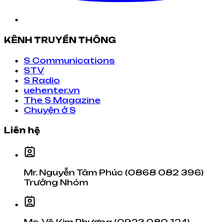
KÊNH TRUYỀN THÔNG
S Communications
STV
S Radio
uehenter.vn
The S Magazine
Chuyện ở S
Liên hệ
Mr. Nguyễn Tâm Phúc (0868 082 396)
Trưởng Nhóm