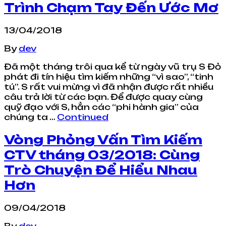
Trình Chạm Tay Đến Ước Mơ
13/04/2018
By
dev
Đã một tháng trôi qua kể từ ngày vũ trụ S Đỏ
phát đi tín hiệu tìm kiếm những “vì sao”, “tinh
tú”. S rất vui mừng vì đã nhận được rất nhiều
câu trả lời từ các bạn. Để được quay cùng
quỹ đạo với S, hẳn các “phi hành gia” của
chúng ta …
Continued
Vòng Phỏng Vấn Tìm Kiếm
CTV tháng 03/2018: Cùng
Trò Chuyện Để Hiểu Nhau
Hơn
09/04/2018