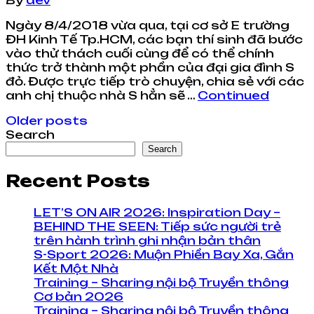
By
dev
Ngày 8/4/2018 vừa qua, tại cơ sở E trường
ĐH Kinh Tế Tp.HCM, các bạn thí sinh đã bước
vào thử thách cuối cùng để có thể chính
thức trở thành một phần của đại gia đình S
đỏ. Được trực tiếp trò chuyện, chia sẻ với các
anh chị thuộc nhà S hẳn sẽ …
Continued
Posts
Older posts
Search
navigation
Search
Recent Posts
LET’S ON AIR 2026: Inspiration Day –
BEHIND THE SEEN: Tiếp sức người trẻ
trên hành trình ghi nhận bản thân
S-Sport 2026: Muộn Phiền Bay Xa, Gắn
Kết Một Nhà
Training – Sharing nội bộ Truyền thông
Cơ bản 2026
Training – Sharing nội bộ Truyền thông