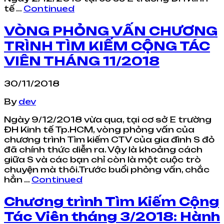
tế …
Continued
VÒNG PHỎNG VẤN CHƯƠNG
TRÌNH TÌM KIẾM CỘNG TÁC
VIÊN THÁNG 11/2018
30/11/2018
By
dev
Ngày 9/12/2018 vừa qua, tại cơ sở E trường
ĐH Kinh tế Tp.HCM, vòng phỏng vấn của
chương trình Tìm kiếm CTV của gia đình S đỏ
đã chính thức diễn ra. Vậy là khoảng cách
giữa S và các bạn chỉ còn là một cuộc trò
chuyện mà thôi.Trước buổi phỏng vấn, chắc
hẳn …
Continued
Chương trình Tìm Kiếm Cộng
Tác Viên tháng 3/2018: Hành