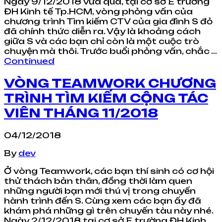
Ngày 9/12/2018 vừa qua, tại cơ sở E trường
ĐH Kinh tế Tp.HCM, vòng phỏng vấn của
chương trình Tìm kiếm CTV của gia đình S đỏ
đã chính thức diễn ra. Vậy là khoảng cách
giữa S và các bạn chỉ còn là một cuộc trò
chuyện mà thôi. Trước buổi phỏng vấn, chắc …
Continued
VÒNG TEAMWORK CHƯƠNG
TRÌNH TÌM KIẾM CỘNG TÁC
VIÊN THÁNG 11/2018
04/12/2018
By
dev
Ở vòng Teamwork, các bạn thí sinh có cơ hội
thử thách bản thân, đồng thời làm quen
những người bạn mới thú vị trong chuyến
hành trình đến S. Cùng xem các bạn ấy đã
khám phá những gì trên chuyến tàu này nhé.
Ngày 2/12/2018 tại cơ sở E trường ĐH Kinh