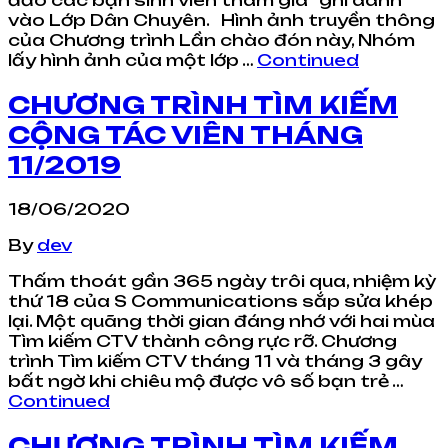
vào Lớp Dân Chuyên. Hình ảnh truyền thông
của Chương trình Lần chào đón này, Nhóm
lấy hình ảnh của một lớp …
Continued
CHƯƠNG TRÌNH TÌM KIẾM
CỘNG TÁC VIÊN THÁNG
11/2019
18/06/2020
By
dev
Thấm thoát gần 365 ngày trôi qua, nhiệm kỳ
thứ 18 của S Communications sắp sửa khép
lại. Một quãng thời gian đáng nhớ với hai mùa
Tìm kiếm CTV thành công rực rỡ. Chương
trình Tìm kiếm CTV tháng 11 và tháng 3 gây
bất ngờ khi chiêu mộ được vô số bạn trẻ …
Continued
CHƯƠNG TRÌNH TÌM KIẾM