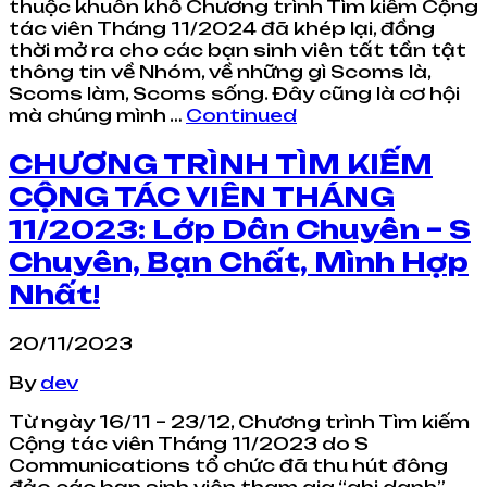
thuộc khuôn khổ Chương trình Tìm kiếm Cộng
tác viên Tháng 11/2024 đã khép lại, đồng
thời mở ra cho các bạn sinh viên tất tần tật
thông tin về Nhóm, về những gì Scoms là,
Scoms làm, Scoms sống. Đây cũng là cơ hội
mà chúng mình …
Continued
CHƯƠNG TRÌNH TÌM KIẾM
CỘNG TÁC VIÊN THÁNG
11/2023: Lớp Dân Chuyên – S
Chuyên, Bạn Chất, Mình Hợp
Nhất!
20/11/2023
By
dev
Từ ngày 16/11 – 23/12, Chương trình Tìm kiếm
Cộng tác viên Tháng 11/2023 do S
Communications tổ chức đã thu hút đông
đảo các bạn sinh viên tham gia “ghi danh”