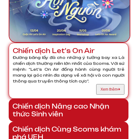
Chiến dịch Let's On Air
Đường băng lấy đà cho những ý tưởng bay xa Là
chiến dịch thường niên lớn nhất của Scoms. Với sứ
mệnh: “Let’s On Air đồng hành cùng người trẻ
mang lại góc nhìn đa dạng về xã hội và con người
thông qua truyền thông tích cực”.
Xem thêm
Chiến dịch Nâng cao Nhận
thức Sinh viên
Chiến dịch Cùng Scoms khám
phá UEH