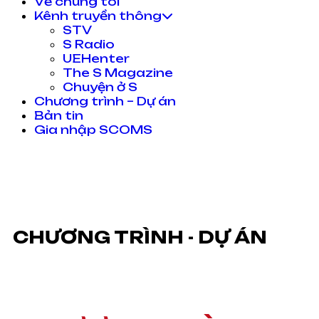
Về chúng tôi
Kênh truyền thông
STV
S Radio
UEHenter
The S Magazine
Chuyện ở S
Chương trình – Dự án
Bản tin
Gia nhập SCOMS
CHƯƠNG TRÌNH - DỰ ÁN