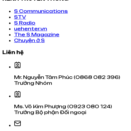
S Communications
STV
S Radio
uehenter.vn
The S Magazine
Chuyện ở S
Liên hệ
Mr. Nguyễn Tâm Phúc (0868 082 396)
Trưởng Nhóm
Ms. Võ Kim Phượng (0923 080 124)
Trưởng Bộ phận Đối ngoại