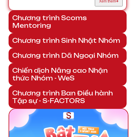
Xem thêm
Chương trình Scoms
Mentoring
Chương trình Sinh Nhật Nhóm
Chương trình Dã Ngoại Nhóm
Chiến dịch Nâng cao Nhận
thức Nhóm - WeS
Chương trình Ban Điều hành
Tập sự - S-FACTORS