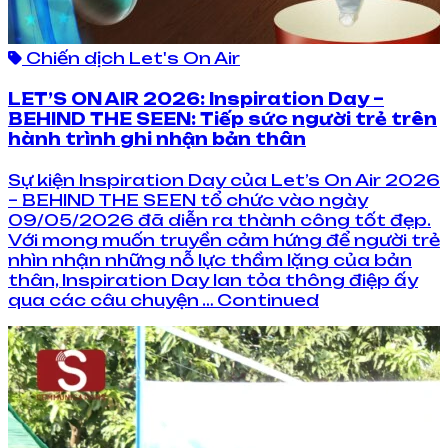
Chiến dịch Let's On Air
LET’S ON AIR 2026: Inspiration Day –
BEHIND THE SEEN: Tiếp sức người trẻ trên
hành trình ghi nhận bản thân
Sự kiện Inspiration Day của Let’s On Air 2026
– BEHIND THE SEEN tổ chức vào ngày
09/05/2026 đã diễn ra thành công tốt đẹp.
Với mong muốn truyền cảm hứng để người trẻ
nhìn nhận những nỗ lực thầm lặng của bản
thân, Inspiration Day lan tỏa thông điệp ấy
qua các câu chuyện … Continued