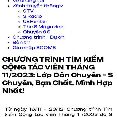
Về chúng tôi
Kênh truyền thông
STV
S Radio
UEHenter
The S Magazine
Chuyện ở S
Chương trình – Dự án
Bản tin
Gia nhập SCOMS
CHƯƠNG TRÌNH TÌM KIẾM
CỘNG TÁC VIÊN THÁNG
11/2023: Lớp Dân Chuyên – S
Chuyên, Bạn Chất, Mình Hợp
Nhất!
Từ ngày 16/11 – 23/12, Chương trình Tìm
kiếm Cộng tác viên Tháng 11/2023 do S