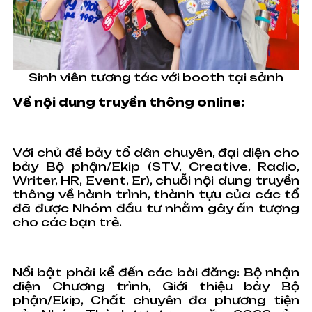
Sinh viên tương tác với booth tại sảnh
Về nội dung truyền thông online:
Với chủ đề bảy tổ dân chuyên, đại diện cho
bảy Bộ phận/Ekip (STV, Creative, Radio,
Writer, HR, Event, Er), chuỗi nội dung truyền
thông về hành trình, thành tựu của các tổ
đã được Nhóm đầu tư nhằm gây ấn tượng
cho các bạn trẻ.
Nổi bật phải kể đến các bài đăng: Bộ nhận
diện Chương trình, Giới thiệu bảy Bộ
phận/Ekip, Chất chuyên đa phương tiện