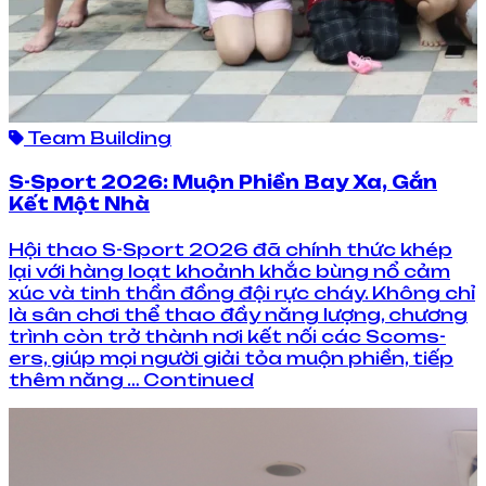
Team Building
S-Sport 2026: Muộn Phiền Bay Xa, Gắn
Kết Một Nhà
Hội thao S-Sport 2026 đã chính thức khép
lại với hàng loạt khoảnh khắc bùng nổ cảm
xúc và tinh thần đồng đội rực cháy. Không chỉ
là sân chơi thể thao đầy năng lượng, chương
trình còn trở thành nơi kết nối các Scoms-
ers, giúp mọi người giải tỏa muộn phiền, tiếp
thêm năng … Continued