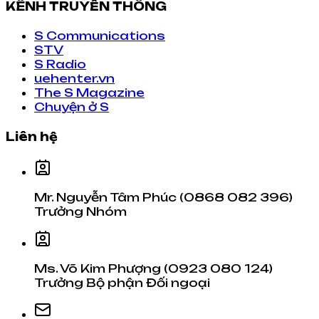
KÊNH TRUYỀN THÔNG
S Communications
STV
S Radio
uehenter.vn
The S Magazine
Chuyện ở S
Liên hệ
Mr. Nguyễn Tâm Phúc (0868 082 396)
Trưởng Nhóm
Ms. Võ Kim Phượng (0923 080 124)
Trưởng Bộ phận Đối ngoại