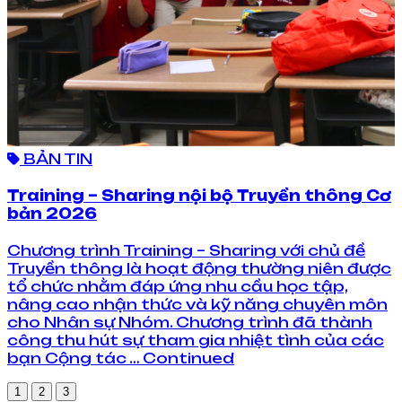
BẢN TIN
Training – Sharing nội bộ Truyền thông Cơ
bản 2026
Chương trình Training – Sharing với chủ đề
Truyền thông là hoạt động thường niên được
tổ chức nhằm đáp ứng nhu cầu học tập,
nâng cao nhận thức và kỹ năng chuyên môn
cho Nhân sự Nhóm. Chương trình đã thành
công thu hút sự tham gia nhiệt tình của các
bạn Cộng tác … Continued
1
2
3