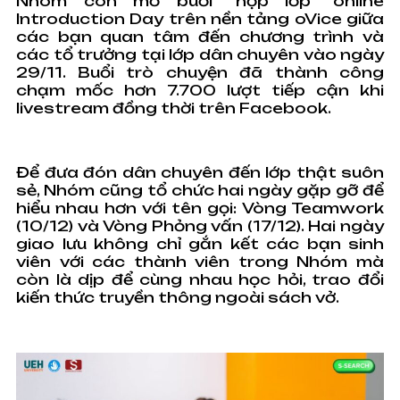
Nhóm còn mở buổi “họp lớp” online
Introduction Day trên nền tảng oVice giữa
các bạn quan tâm đến chương trình và
các tổ trưởng tại lớp dân chuyên vào ngày
29/11. Buổi trò chuyện đã thành công
chạm mốc hơn 7.700 lượt tiếp cận khi
livestream đồng thời trên Facebook.
Để đưa đón dân chuyên đến lớp thật suôn
sẻ, Nhóm cũng tổ chức hai ngày gặp gỡ để
hiểu nhau hơn với tên gọi: Vòng Teamwork
(10/12) và Vòng Phỏng vấn (17/12). Hai ngày
giao lưu không chỉ gắn kết các bạn sinh
viên với các thành viên trong Nhóm mà
còn là dịp để cùng nhau học hỏi, trao đổi
kiến thức truyền thông ngoài sách vở.