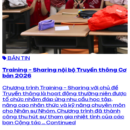
BẢN TIN
Training – Sharing nội bộ Truyền thông Cơ
bản 2026
Chương trình Training – Sharing với chủ đề
Truyền thông là hoạt động thường niên được
tổ chức nhằm đáp ứng nhu cầu học tập,
nâng cao nhận thức và kỹ năng chuyên môn
cho Nhân sự Nhóm. Chương trình đã thành
công thu hút sự tham gia nhiệt tình của các
bạn Cộng tác … Continued