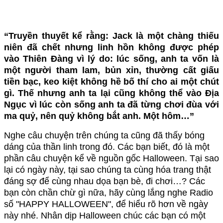
“Truyền thuyết kể rằng: Jack là một chàng thiếu
niên đã chết nhưng linh hồn không được phép
vào Thiên Đàng vì lý do: lúc sống, anh ta vốn là
một người tham lam, bủn xỉn, thường cất giấu
tiền bạc, keo kiệt không hề bố thí cho ai một chút
gì. Thế nhưng anh ta lại cũng không thể vào Địa
Ngục vì lúc còn sống anh ta đã từng chơi đùa với
ma quỷ, nên quỷ không bắt anh. Một hôm…”
Nghe câu chuyện trên chúng ta cũng đã thấy bóng
dáng của thần linh trong đó. Các bạn biết, đó là một
phần câu chuyện kể về nguồn gốc Halloween. Tại sao
lại có ngày này, tại sao chúng ta cùng hóa trang thật
đáng sợ để cùng nhau dọa bạn bè, đi chơi…? Các
bạn còn chần chừ gì nữa, hãy cùng lắng nghe Radio
số "HAPPY HALLOWEEN", để hiểu rõ hơn về ngày
này nhé. Nhân dịp Halloween chúc các bạn có một