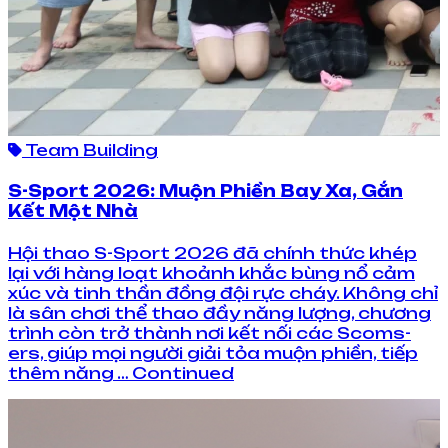
Team Building
S-Sport 2026: Muộn Phiền Bay Xa, Gắn
Kết Một Nhà
Hội thao S-Sport 2026 đã chính thức khép
lại với hàng loạt khoảnh khắc bùng nổ cảm
xúc và tinh thần đồng đội rực cháy. Không chỉ
là sân chơi thể thao đầy năng lượng, chương
trình còn trở thành nơi kết nối các Scoms-
ers, giúp mọi người giải tỏa muộn phiền, tiếp
thêm năng … Continued