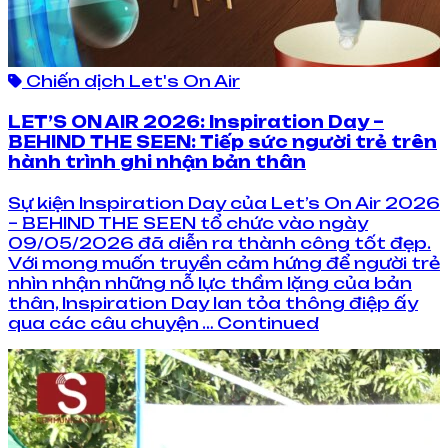
Chiến dịch Let's On Air
LET’S ON AIR 2026: Inspiration Day –
BEHIND THE SEEN: Tiếp sức người trẻ trên
hành trình ghi nhận bản thân
Sự kiện Inspiration Day của Let’s On Air 2026
– BEHIND THE SEEN tổ chức vào ngày
09/05/2026 đã diễn ra thành công tốt đẹp.
Với mong muốn truyền cảm hứng để người trẻ
nhìn nhận những nỗ lực thầm lặng của bản
thân, Inspiration Day lan tỏa thông điệp ấy
qua các câu chuyện … Continued