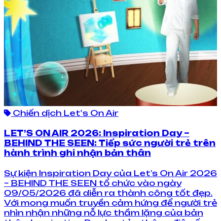
Chiến dịch Let's On Air
LET’S ON AIR 2026: Inspiration Day –
BEHIND THE SEEN: Tiếp sức người trẻ trên
hành trình ghi nhận bản thân
Sự kiện Inspiration Day của Let’s On Air 2026
– BEHIND THE SEEN tổ chức vào ngày
09/05/2026 đã diễn ra thành công tốt đẹp.
Với mong muốn truyền cảm hứng để người trẻ
nhìn nhận những nỗ lực thầm lặng của bản