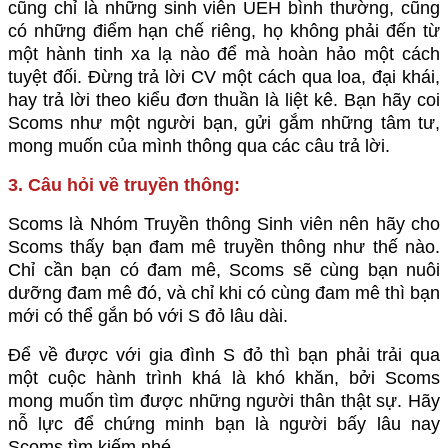
cũng chỉ là những sinh viên UEH bình thường, cũng
có những điểm hạn chế riêng, họ không phải đến từ
một hành tinh xa lạ nào để mà hoàn hảo một cách
tuyệt đối. Đừng trả lời CV một cách qua loa, đại khái,
hay trả lời theo kiểu đơn thuần là liệt kê. Bạn hãy coi
Scoms như một người bạn, gửi gắm những tâm tư,
mong muốn của mình thông qua các câu trả lời.
3. Câu hỏi về truyền thông:
Scoms là Nhóm Truyền thông Sinh viên nên hãy cho
Scoms thấy bạn đam mê truyền thông như thế nào.
Chỉ cần bạn có đam mê, Scoms sẽ cùng bạn nuôi
dưỡng đam mê đó, và chỉ khi có cùng đam mê thì bạn
mới có thể gắn bó với S đỏ lâu dài.
Để về được với gia đình S đỏ thì bạn phải trải qua
một cuộc hành trình khá là khó khăn, bởi Scoms
mong muốn tìm được những người thân thật sự. Hãy
nỗ lực để chứng minh bạn là người bấy lâu nay
Scoms tìm kiếm nhé.