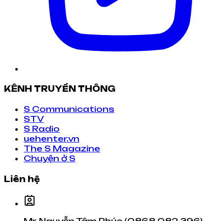
KÊNH TRUYỀN THÔNG
S Communications
STV
S Radio
uehenter.vn
The S Magazine
Chuyện ở S
Liên hệ
Mr. Nguyễn Tâm Phúc (0868 082 396)