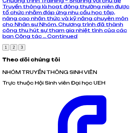
Chương trình Training – Sharing với chủ đề
Truyền thông là hoạt động thường niên được
tổ chức nhằm đáp ứng nhu cầu học tập,
nâng cao nhận thức và kỹ năng chuyên môn
cho Nhân sự Nhóm. Chương trình đã thành
công thu hút sự tham gia nhiệt tình của các
bạn Cộng tác … Continued
1
2
3
Theo dõi chúng tôi
NHÓM TRUYỀN THÔNG SINH VIÊN
Trực thuộc Hội Sinh viên Đại học UEH