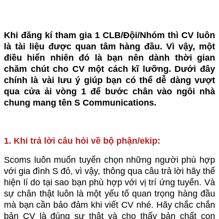
Khi đăng kí tham gia 1 CLB/Đội/Nhóm thì CV luôn
là tài liệu được quan tâm hàng đầu. Vì vậy, một
điều hiển nhiên đó là bạn nên dành thời gian
chăm chút cho CV một cách kĩ lưỡng. Dưới đây
chính là vài lưu ý giúp bạn có thể dễ dàng vượt
qua cửa ải vòng 1 để bước chân vào ngôi nhà
chung mang tên S Communications.
1. Khi trả lời câu hỏi về bộ phận/ekip:
Scoms luôn muốn tuyển chọn những người phù hợp
với gia đình S đỏ, vì vậy, thông qua câu trả lời hãy thể
hiện lí do tại sao bạn phù hợp với vị trí ứng tuyển. Và
sự chân thật luôn là một yếu tố quan trọng hàng đầu
mà bạn cần bảo đảm khi viết CV nhé. Hãy chắc chắn
bản CV là đúng sự thật và cho thấy bản chất con