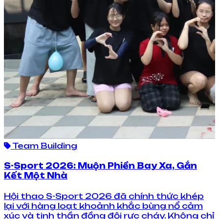
Team Building
S-Sport 2026: Muộn Phiền Bay Xa, Gắn
Kết Một Nhà
Hội thao S-Sport 2026 đã chính thức khép
lại với hàng loạt khoảnh khắc bùng nổ cảm
xúc và tinh thần đồng đội rực cháy. Không chỉ