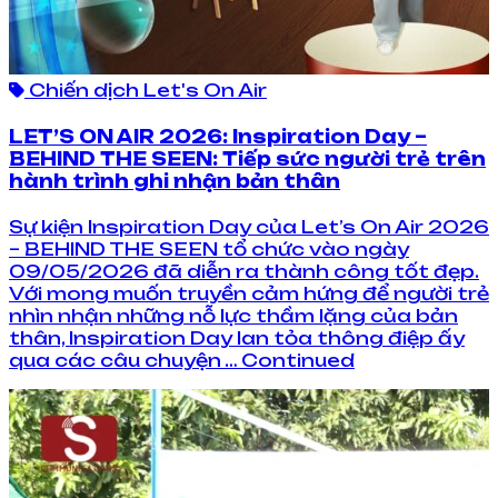
Chiến dịch Let's On Air
LET’S ON AIR 2026: Inspiration Day –
BEHIND THE SEEN: Tiếp sức người trẻ trên
hành trình ghi nhận bản thân
Sự kiện Inspiration Day của Let’s On Air 2026
– BEHIND THE SEEN tổ chức vào ngày
09/05/2026 đã diễn ra thành công tốt đẹp.
Với mong muốn truyền cảm hứng để người trẻ
nhìn nhận những nỗ lực thầm lặng của bản
thân, Inspiration Day lan tỏa thông điệp ấy
qua các câu chuyện … Continued