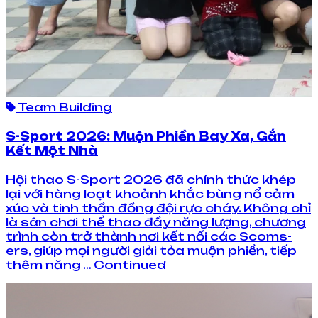
Team Building
S-Sport 2026: Muộn Phiền Bay Xa, Gắn
Kết Một Nhà
Hội thao S-Sport 2026 đã chính thức khép
lại với hàng loạt khoảnh khắc bùng nổ cảm
xúc và tinh thần đồng đội rực cháy. Không chỉ
là sân chơi thể thao đầy năng lượng, chương
trình còn trở thành nơi kết nối các Scoms-
ers, giúp mọi người giải tỏa muộn phiền, tiếp
thêm năng … Continued