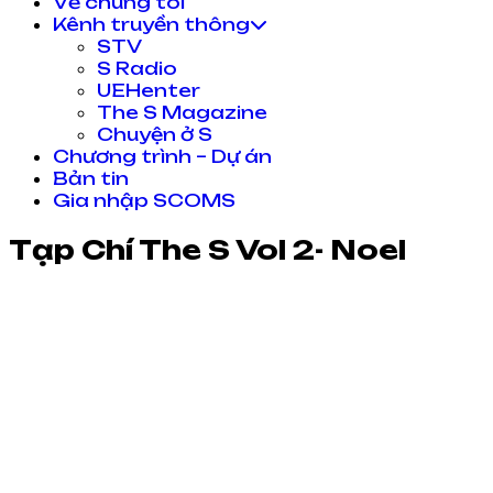
Về chúng tôi
Kênh truyền thông
STV
S Radio
UEHenter
The S Magazine
Chuyện ở S
Chương trình – Dự án
Bản tin
Gia nhập SCOMS
Tạp Chí The S Vol 2- Noel