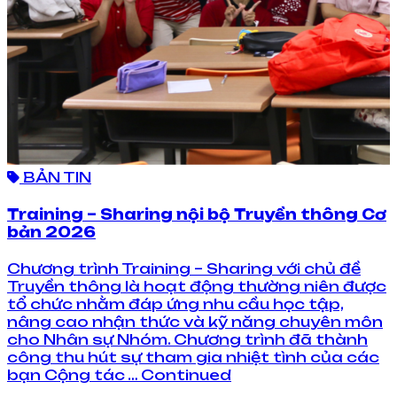
BẢN TIN
Training – Sharing nội bộ Truyền thông Cơ
bản 2026
Chương trình Training – Sharing với chủ đề
Truyền thông là hoạt động thường niên được
tổ chức nhằm đáp ứng nhu cầu học tập,
nâng cao nhận thức và kỹ năng chuyên môn
cho Nhân sự Nhóm. Chương trình đã thành
công thu hút sự tham gia nhiệt tình của các
bạn Cộng tác … Continued