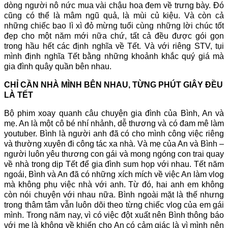
dòng người nô nức mua vài chậu hoa đem về trưng bày. Đó
cũng có thể là mâm ngũ quả, là mùi củ kiệu. Và còn cả
những chiếc bao lì xì đỏ mừng tuổi cùng những lời chúc tốt
đẹp cho một năm mới nữa chứ, tất cả đều được gói gọn
trong hầu hết các định nghĩa về Tết
. Và với riêng STV, tụi
mình định nghĩa Tết bằng những khoảnh khắc quý giá mà
gia đình quây quần bên nhau.
CHỈ CẦN NHÀ MÌNH BÊN NHAU, TỪNG PHÚT GIÂY ĐỀU
LÀ TẾT
Bộ phim xoay quanh câu chuyện gia đình của Bình, An và
mẹ. An là một cô bé nhí nhảnh, dễ thương và có đam mê làm
youtuber. Bình là người anh đã có cho mình công việc riêng
và thường xuyên đi công tác xa nhà. Và mẹ của An và Bình –
người luôn yêu thương con gái và mong ngóng con trai quay
về nhà trong dịp Tết để gia đình sum họp với nhau. Tết năm
ngoái, Bình và An đã có những xích mích về việc An làm vlog
mà không phụ việc nhà với anh. Từ đó, hai anh em không
còn nói chuyện với nhau nữa. Bình ngoài mặt là thế nhưng
trong thâm tâm vẫn luôn dõi theo từng chiếc vlog của em gái
mình. Trong năm nay, vì có việc đột xuất nên Bình thông báo
với mẹ là không về khiến ch
o An có cảm giác là vì mình nên