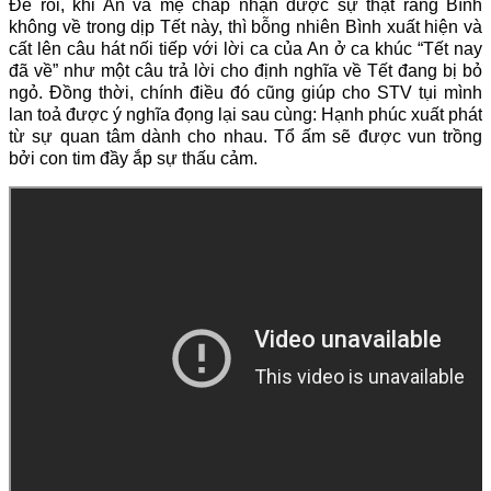
Để rồi, khi An và mẹ chấp nhận được sự thật rằng Bình
không về trong dịp Tết này, thì bỗng nhiên Bình xuất hiện và
cất lên câu hát nối tiếp với lời ca của An ở ca khúc “Tết nay
đã về” như một câu trả lời cho định nghĩa về Tết đang bị bỏ
ngỏ. Đồng thời, chính điều đó cũng giúp cho STV tụi mình
lan toả được ý nghĩa đọng lại sau cùng: Hạnh phúc xuất phát
từ sự quan tâm dành cho nhau. Tổ ấm sẽ được vun trồng
bởi con tim đầy ắp sự thấu cảm.