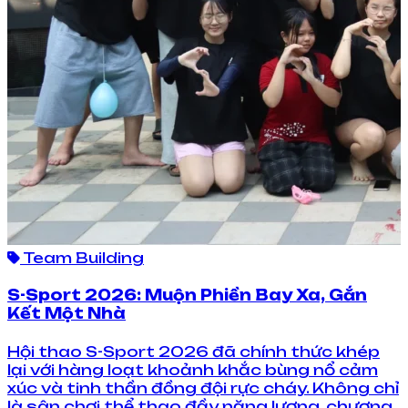
Team Building
S-Sport 2026: Muộn Phiền Bay Xa, Gắn
Kết Một Nhà
Hội thao S-Sport 2026 đã chính thức khép
lại với hàng loạt khoảnh khắc bùng nổ cảm
xúc và tinh thần đồng đội rực cháy. Không chỉ
là sân chơi thể thao đầy năng lượng, chương