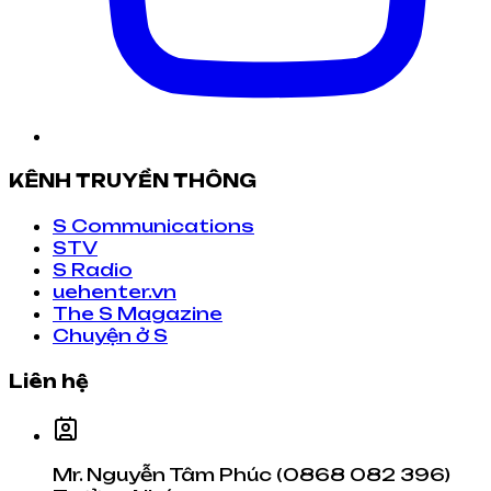
KÊNH TRUYỀN THÔNG
S Communications
STV
S Radio
uehenter.vn
The S Magazine
Chuyện ở S
Liên hệ
Mr. Nguyễn Tâm Phúc (0868 082 396)