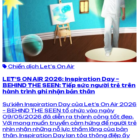
Chiến dịch Let's On Air
LET’S ON AIR 2026: Inspiration Day –
BEHIND THE SEEN: Tiếp sức người trẻ trên
hành trình ghi nhận bản thân
Sự kiện Inspiration Day của Let’s On Air 2026
– BEHIND THE SEEN tổ chức vào ngày
09/05/2026 đã diễn ra thành công tốt đẹp.
Với mong muốn truyền cảm hứng để người trẻ
nhìn nhận những nỗ lực thầm lặng của bản
thân, Inspiration Day lan tỏa thông điệp ấy