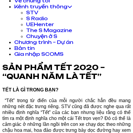
Về chúng tôi
Kênh truyền thông
STV
S Radio
UEHenter
The S Magazine
Chuyện ở S
Chương trình – Dự án
Bản tin
Gia nhập SCOMS
SẢN PHẨM TẾT 2020 –
“QUANH NĂM LÀ TẾT”
TẾT LÀ GÌ TRONG BẠN?
“Tết” trong từ điển của mỗi người chắc hẳn đều mang
những nét đặc trưng riêng. STV cũng đã được nghe qua rất
nhiều định nghĩa “Tết” của các bạn nhưng liệu rằng có thể
tìm ra một định nghĩa cho một cái Tết trọn vẹn? Đó có thể là
cảm giác ở những lần ngồi trên con xe chạy dọc theo những
chậu hoa mai, hoa đào được trưng bày dọc đường hay xem