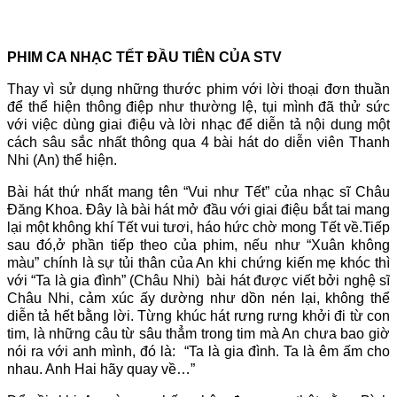
PHIM CA NHẠC TẾT ĐẦU TIÊN CỦA STV
Thay vì sử dụng những thước phim với lời thoại đơn thuần
để thể hiện thông điệp như thường lệ, tụi mình đã thử sức
với việc dùng giai điệu và lời nhạc để diễn tả nội dung một
cách sâu sắc nhất thông qua 4 bài hát do diễn viên Thanh
Nhi (An) thể hiện.
Bài hát thứ nhất mang tên “Vui như Tết” của nhạc sĩ Châu
Đăng Khoa. Đây là bài hát mở đầu với giai điệu bắt tai mang
lại một không khí Tết vui tươi, háo hức chờ mong Tết về.Tiếp
sau đó,
ở phần tiếp theo của phim, nếu như “Xuân không
màu” chính là sự tủi thân của An khi chứng kiến mẹ khóc thì
với “Ta là gia đình” (Châu Nhi) bài hát được viết bởi nghệ sĩ
Châu Nhi, cảm xúc ấy dường như dồn nén lại, không thể
diễn tả hết bằng lời. Từng khúc hát rưng rưng khởi đi từ con
tim, là những câu từ sâu thẳm trong tim mà An chưa bao giờ
nói ra với anh mình, đó là: “Ta là gia đình. Ta là êm ấm cho
nhau. Anh Hai hãy quay về…”