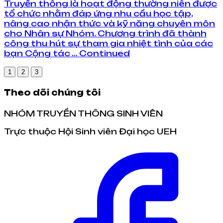
Truyền thông là hoạt động thường niên được
tổ chức nhằm đáp ứng nhu cầu học tập,
nâng cao nhận thức và kỹ năng chuyên môn
cho Nhân sự Nhóm. Chương trình đã thành
công thu hút sự tham gia nhiệt tình của các
bạn Cộng tác … Continued
1
2
3
Theo dõi chúng tôi
NHÓM TRUYỀN THÔNG SINH VIÊN
Trực thuộc Hội Sinh viên Đại học UEH