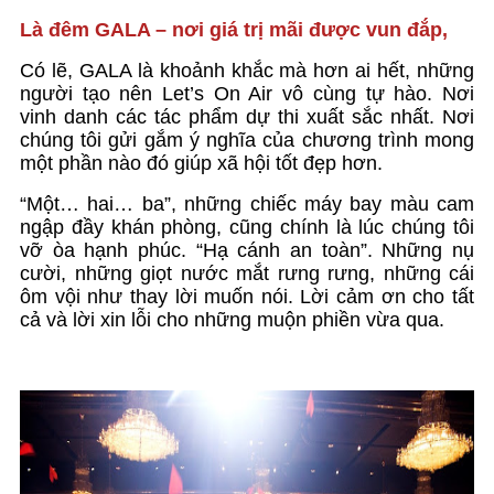
Là đêm GALA – nơi giá trị mãi được vun đắp,
Có lẽ, GALA là khoảnh khắc mà hơn ai hết, những
người tạo nên Let’s On Air vô cùng tự hào. Nơi
vinh danh các tác phẩm dự thi xuất sắc nhất. Nơi
chúng tôi gửi gắm ý nghĩa của chương trình mong
một phần nào đó giúp xã hội tốt đẹp hơn.
“Một… hai… ba”, những chiếc máy bay màu cam
ngập đầy khán phòng, cũng chính là lúc chúng tôi
vỡ òa hạnh phúc. “Hạ cánh an toàn”. Những nụ
cười, những giọt nước mắt rưng rưng, những cái
ôm vội như thay lời muốn nói. Lời cảm ơn cho tất
cả và lời xin lỗi cho những muộn phiền vừa qua.