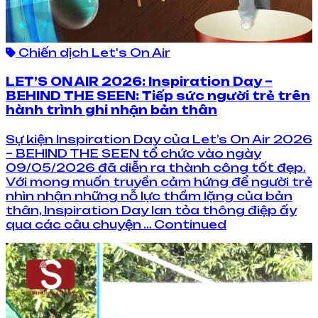
Chiến dịch Let's On Air
LET’S ON AIR 2026: Inspiration Day –
BEHIND THE SEEN: Tiếp sức người trẻ trên
hành trình ghi nhận bản thân
Sự kiện Inspiration Day của Let’s On Air 2026
– BEHIND THE SEEN tổ chức vào ngày
09/05/2026 đã diễn ra thành công tốt đẹp.
Với mong muốn truyền cảm hứng để người trẻ
nhìn nhận những nỗ lực thầm lặng của bản
thân, Inspiration Day lan tỏa thông điệp ấy
qua các câu chuyện … Continued