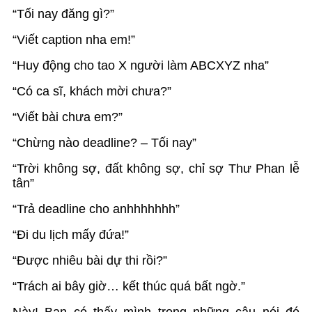
“Tối nay đăng gì?”
“Viết caption nha em!”
“Huy động cho tao X người làm ABCXYZ nha”
“Có ca sĩ, khách mời chưa?”
“Viết bài chưa em?”
“Chừng nào deadline? – Tối nay”
“Trời không sợ, đất không sợ, chỉ sợ Thư Phan lễ
tân”
“Trả deadline cho anhhhhhhh”
“Đi du lịch mấy đứa!”
“Được nhiêu bài dự thi rồi?”
“Trách ai bây giờ… kết thúc quá bất ngờ.”
Này! Bạn có thấy mình trong những câu nói đó