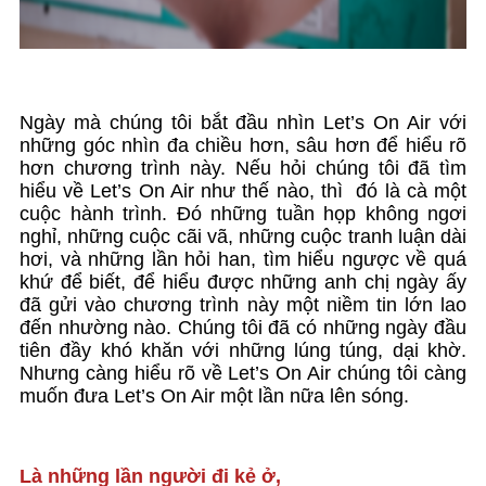
Ngày mà chúng tôi bắt đầu nhìn Let’s On Air với
những góc nhìn đa chiều hơn, sâu hơn để hiểu rõ
hơn chương trình này. Nếu hỏi chúng tôi đã tìm
hiểu về Let’s On Air như thế nào, thì đó là cà một
cuộc hành trình. Đó những tuần họp không ngơi
nghỉ, những cuộc cãi vã, những cuộc tranh luận dài
hơi, và những lần hỏi han, tìm hiểu ngược về quá
khứ để biết, để hiểu được những anh chị ngày ấy
đã gửi vào chương trình này một niềm tin lớn lao
đến nhường nào. Chúng tôi đã có những ngày đầu
tiên đầy khó khăn với những lúng túng, dại khờ.
Nhưng càng hiểu rõ về Let’s On Air chúng tôi càng
muốn đưa Let’s On Air một lần nữa lên sóng.
Là những lần người đi kẻ ở,