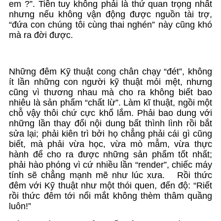
em ?”. Tiền tuy không phải là thứ quan trọng nhất
nhưng nếu không vận động được nguồn tài trợ,
“đứa con chúng tôi cùng thai nghén” này cũng khó
mà ra đời được.
Những đêm Kỹ thuật cong chân chạy “đét”, không
ít lần những con người kỹ thuật mỏi mệt, nhưng
cũng vì thương nhau mà cho ra không biết bao
nhiêu là sản phẩm “chất lừ”. Làm kĩ thuật, ngồi một
chỗ vậy thôi chứ cực khổ lắm. Phải bao dung với
những lần thay đổi nội dung bất thình lình rồi bắt
sửa lại; phải kiên trì bởi họ chẳng phải cái gì cũng
biết, mà phải vừa học, vừa mò mẫm, vừa thực
hành để cho ra được những sản phẩm tốt nhất;
phải hào phóng vì cứ nhiều lần “render”, chiếc máy
tính sẽ chẳng mạnh mẽ như lúc xưa. Rồi thức
đêm với Kỹ thuật như một thói quen, đến độ: “Riết
rồi thức đêm tới nổi mắt không thèm thâm quầng
luôn!”