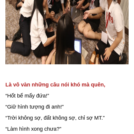
Là vô vàn những câu nói khó mà quên,
“Hốt bể mấy đứa!”
“Giữ hình tượng đi anh!”
“Trời không sợ, đất không sợ, chỉ sợ MT.”
“Làm hình xong chưa?”