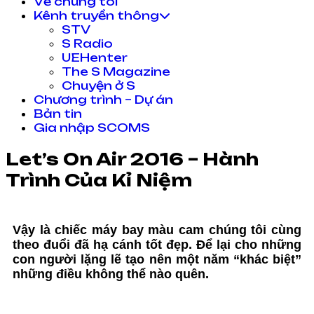
Về chúng tôi
Kênh truyền thông
STV
S Radio
UEHenter
The S Magazine
Chuyện ở S
Chương trình – Dự án
Bản tin
Gia nhập SCOMS
Let’s On Air 2016 – Hành
Trình Của Kỉ Niệm
Vậy là chiếc máy bay màu cam chúng tôi cùng
theo đuổi đã hạ cánh tốt đẹp. Để lại cho những
con người lặng lẽ tạo nên một năm “khác biệt”
những điều không thể nào quên.