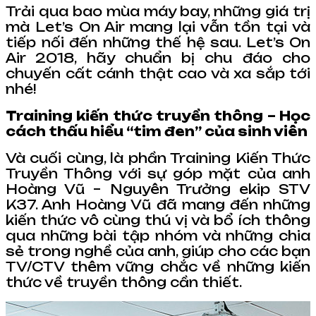
Trải qua bao mùa máy bay, những giá trị
mà Let’s On Air mang lại vẫn tồn tại và
tiếp nối đến những thế hệ sau. Let’s On
Air 2018, hãy chuẩn bị chu đáo cho
chuyến cất cánh thật cao và xa sắp tới
nhé!
Training kiến thức truyền thông – Học
cách thấu hiểu “tim đen” của sinh viên
Và cuối cùng, là phần Training Kiến Thức
Truyền Thông với sự góp mặt của anh
Hoàng Vũ – Nguyên Trưởng ekip STV
K37. Anh Hoàng Vũ đã mang đến những
kiến thức vô cùng thú vị và bổ ích thông
qua những bài tập nhóm và những chia
sẻ trong nghề của anh, giúp cho các bạn
TV/CTV thêm vững chắc về những kiến
thức về truyền thông cần thiết.