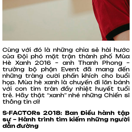
Cùng với đó là những chia sẻ hài hước
của Đội phó mặt trận thành phố Mùa
Hè Xanh 2016 – anh Thanh Phong –
trưởng bộ phận Event đã mang đến
những tràng cười phấn khích cho buổi
họp. Mùa hè xanh là chuyến đi lăn bánh
với con tim tràn đầy nhiệt huyết tuổi
trẻ. Hãy thật “xanh” nhé những Chiến sĩ
thông tin ơi!
S-FACTORs 2018: Ban Điều hành tập
sự – Hành trình tìm kiếm những người
dẫn đường