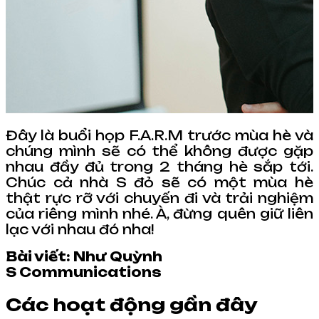
Đây là buổi họp F.A.R.M trước mùa hè và
chúng mình sẽ có thể không được gặp
nhau đầy đủ trong 2 tháng hè sắp tới.
Chúc cả nhà S đỏ sẽ có một mùa hè
thật rực rỡ với chuyến đi và trải nghiệm
của riêng mình nhé. À, đừng quên giữ liên
lạc với nhau đó nha!
Bài viết: Như Quỳnh
S Communications
Các hoạt động gần đây