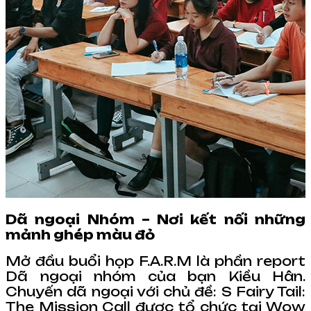
Dã ngoại Nhóm – Nơi kết nối những
mảnh ghép màu đỏ
Mở đầu buổi họp F.A.R.M là phần report
Dã ngoại nhóm của bạn Kiều Hân.
Chuyến dã ngoại với chủ đề: S Fairy Tail:
The Mission Call được tổ chức tại Wow