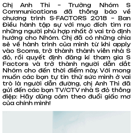
Chị Anh Thi – Trưởng Nhóm S
Communications đã thông báo về
chương trình S-FACTORS 2018 – Ban
Điều hành tập sự với mục đích tìm ra
những người phù hợp nhất ở vai trò định
hướng cho Nhóm. Chị đã có những chia
sẻ về hành trình của mình từ khi apply
vào Scoms, trở thành thành viên nhà S
đỏ, rồi quyết định đăng kí tham gia S
Factors và trở thành người dẫn dắt
Nhóm cho đến thời điểm này. Với mong
muốn các bạn tự tin thử sức mình ở vai
trò là người dẫn đường, chị Anh Thi đã
gửi đến các bạn TV/CTV nhà S đỏ thông
điệp: Hãy dũng cảm theo đuổi giấc mơ
của chính mình!