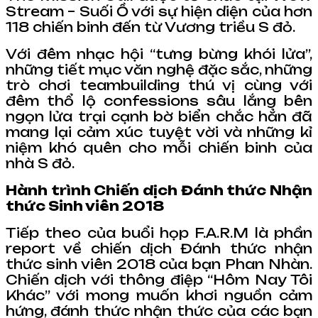
Stream – Suối Ồ với sự hiện diện của hơn
118 chiến binh đến từ Vương triều S đỏ.
Với đêm nhạc hội “tưng bừng khói lửa”,
những tiết mục văn nghệ đặc sắc, những
trò chơi teambuilding thú vị cùng với
đêm thổ lộ confessions sâu lắng bên
ngọn lửa trại cạnh bờ biển chắc hẳn đã
mang lại cảm xúc tuyệt vời và những kỉ
niệm khó quên cho mỗi chiến binh của
nhà S đỏ.
Hành trình Chiến dịch Đánh thức Nhận
thức Sinh viên 2018
Tiếp theo của buổi họp F.A.R.M là phần
report về chiến dịch Đánh thức nhận
thức sinh viên 2018 của bạn Phan Nhàn.
Chiến dịch với thông điệp “Hôm Nay Tôi
Khác” với mong muốn khơi nguồn cảm
hứng, đánh thức nhận thức của các bạn