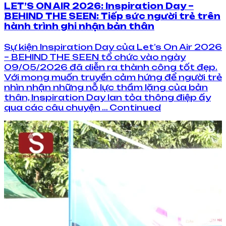
LET’S ON AIR 2026: Inspiration Day –
BEHIND THE SEEN: Tiếp sức người trẻ trên
hành trình ghi nhận bản thân
Sự kiện Inspiration Day của Let’s On Air 2026
– BEHIND THE SEEN tổ chức vào ngày
09/05/2026 đã diễn ra thành công tốt đẹp.
Với mong muốn truyền cảm hứng để người trẻ
nhìn nhận những nỗ lực thầm lặng của bản
thân, Inspiration Day lan tỏa thông điệp ấy
qua các câu chuyện … Continued