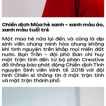
Chiến dịch Mùa hè xanh – xanh màu áo,
xanh màu tuổi trẻ
Một mùa hè nữa lại đến, và cũng là dịp
sinh viên chúng mình hòa chung không
khí tình nguyện trên khắp mọi miền đất
nước. Bạn Trân – đội phó Ban chỉ huy
mặt trận tỉnh đến từ bộ phận Creative
đã thông báo phát động Chiến dịch Tình
nguyện Sinh viên Kinh tế 2018 với đội
hình Chiến sĩ thông tin ở mặt trận tỉnh
và mặt trận thành phố.