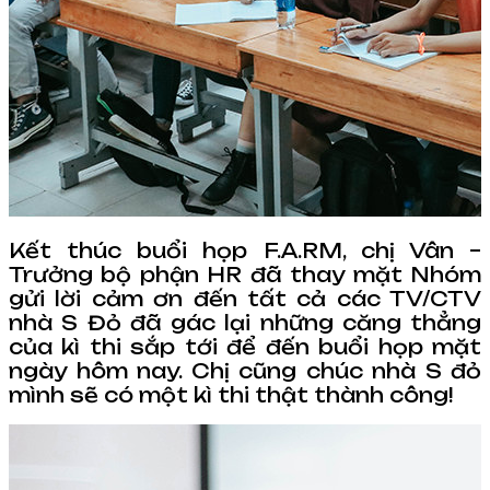
Kết thúc buổi họp F.A.RM, chị Vân –
Trưởng bộ phận HR đã thay mặt Nhóm
gửi lời cảm ơn đến tất cả các TV/CTV
nhà S Đỏ đã gác lại những căng thẳng
của kì thi sắp tới để đến buổi họp mặt
ngày hôm nay. Chị cũng chúc nhà S đỏ
mình sẽ có một kì thi thật thành công!