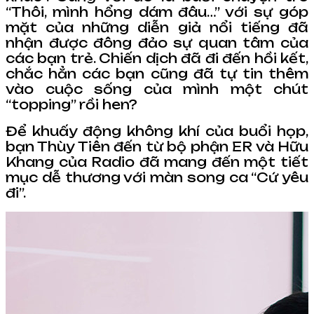
“Thôi, mình hổng dám đâu…” với sự góp
mặt của những diễn giả nổi tiếng đã
nhận được đông đảo sự quan tâm của
các bạn trẻ. Chiến dịch đã đi đến hồi kết,
chắc hẳn các bạn cũng đã tự tin thêm
vào cuộc sống của mình một chút
“topping” rồi hen?
Để khuấy động không khí của buổi họp,
bạn Thùy Tiên đến từ bộ phận ER và Hữu
Khang của Radio đã mang đến một tiết
mục dễ thương với màn song ca “Cứ yêu
đi”.