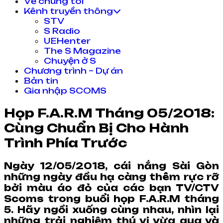
Về chúng tôi
Kênh truyền thông
STV
S Radio
UEHenter
The S Magazine
Chuyện ở S
Chương trình – Dự án
Bản tin
Gia nhập SCOMS
Họp F.A.R.M Tháng 05/2018:
Cùng Chuẩn Bị Cho Hành
Trình Phía Trước
Ngày 12/05/2018, cái nắng Sài Gòn
những ngày đầu hạ càng thêm rực rỡ
bởi màu áo đỏ của các bạn TV/CTV
Scoms trong buổi họp F.A.R.M tháng
5. Hãy ngồi xuống cùng nhau, nhìn lại
những trải nghiệm thú vị vừa qua và