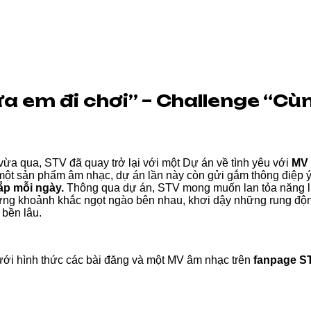
 em đi chơi” – Challenge “Cùn
vừa qua, STV đã quay trở lại với một Dự án về tình yêu với
MV 
một sản phẩm âm nhạc, dự án lần này còn gửi gắm thông điệp 
ắp mỗi ngày.
Thông qua dự án, STV mong muốn lan tỏa năng lư
hững khoảnh khắc ngọt ngào bên nhau, khơi dậy những rung độ
bền lâu.
ưới hình thức các bài đăng và một MV âm nhạc trên
fanpage S