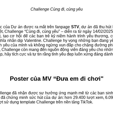
Challenge Cùng đi, cùng yêu
ức của Dự án được ra mắt trên fanpage
STV
, dự án đã thu hút
t, Challenge “Cùng đi, cùng yêu” – diễn ra từ ngày 14/02/2025
, tạo cơ hội để các bạn trẻ kỷ niệm hành trình yêu thương,
hĩa nhân dịp Valentine. Challenge hy vọng những bạn đang yê
rình yêu của mình và không ngừng vun đắp cho chặng đường ph
, Challenge còn mang đến nguồn động viên đáng yêu cho những
, hãy tích cực và tự tin rằng tình yêu đẹp luôn xứng đáng dành
Poster của MV “Đưa em đi chơi"
allenge đã nhận được sự hưởng ứng mạnh mẽ từ các bạn sinh
ã chứng minh sức hút của dự án: hơn 29.400 lượt xem, 6.092
ợt sử dụng template Challenge trên nền tảng TikTok.