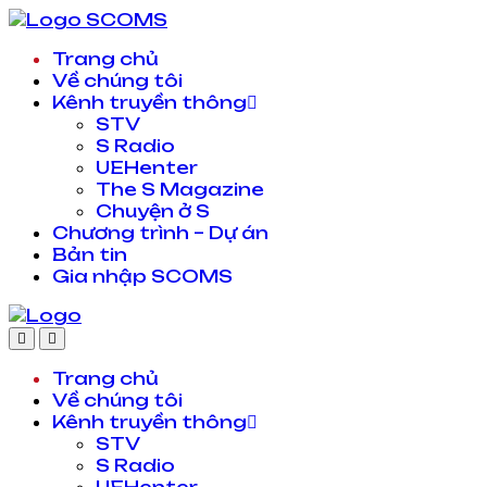
Trang chủ
Về chúng tôi
Kênh truyền thông
STV
S Radio
UEHenter
The S Magazine
Chuyện ở S
Chương trình – Dự án
Bản tin
Gia nhập SCOMS
Trang chủ
Về chúng tôi
Kênh truyền thông
STV
S Radio