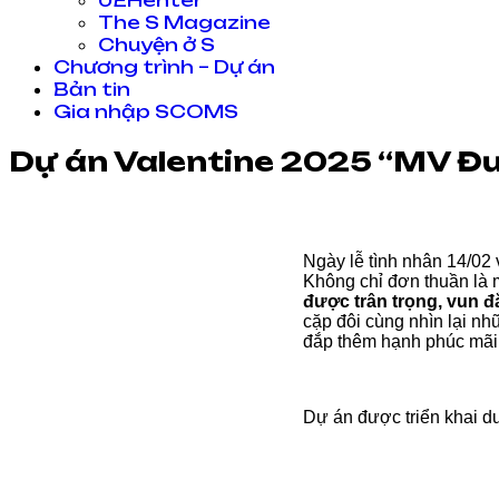
UEHenter
The S Magazine
Chuyện ở S
Chương trình – Dự án
Bản tin
Gia nhập SCOMS
Dự án Valentine 2025 “MV Đưa
Ngày lễ tình nhân 14/02 
Không chỉ đơn thuần là 
được trân trọng, vun đ
cặp đôi cùng nhìn lại n
đắp thêm hạnh phúc mãi 
Dự án được triển khai d