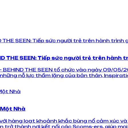
ND THE SEEN: Tiếp sức người trẻ trên hành t
26 – BEHIND THE SEEN tổ chức vào ngày 09/05/2
những nỗ lực thầm lặng của bản thân, Inspirati
t Một Nhà
với hàng loạt khoảnh khắc bùng nổ cảm xúc và t
n trở thành nơi kết nối các Scoms-ers, giúp mọi