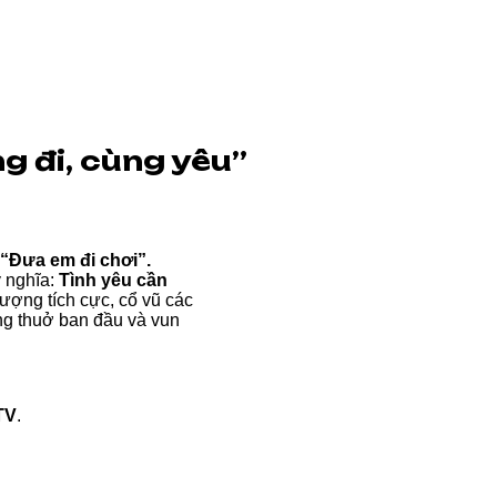
g đi, cùng yêu”
“Đưa em đi chơi”.
ý nghĩa:
Tình yêu cần
ợng tích cực, cổ vũ các
ng thuở ban đầu và vun
TV
.