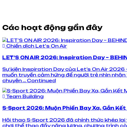
Các hoạt động gần đây
Chiến dịch Let's On Air
LET’S ON AIR 2026: Inspiration Day – BEHI
Sự kiện Inspiration Day của Let’s On Air 20
muốn truyền cảm hứng để người trẻ nhìn nhận 
chuyện … Continued
Team Building
S-Sport 2026: Muộn Phiền Bay Xa, Gắn Kế
Hội thao S-Sport 2026 đã chính thức khép lại 
chơi thể thao đầy năng lượng, chương trình cò