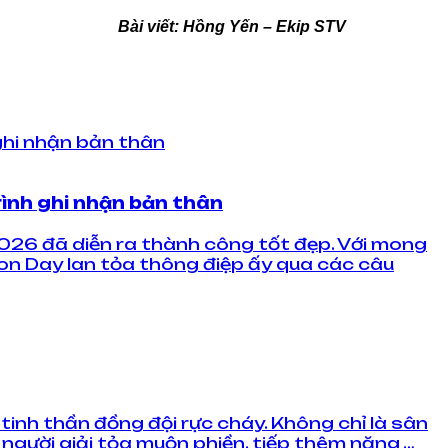
Bài viết: Hồng Yến – Ekip STV
rình ghi nhận bản thân
026 đã diễn ra thành công tốt đẹp. Với mong
on Day lan tỏa thông điệp ấy qua các câu
inh thần đồng đội rực cháy. Không chỉ là sân
 người giải tỏa muộn phiền, tiếp thêm năng …