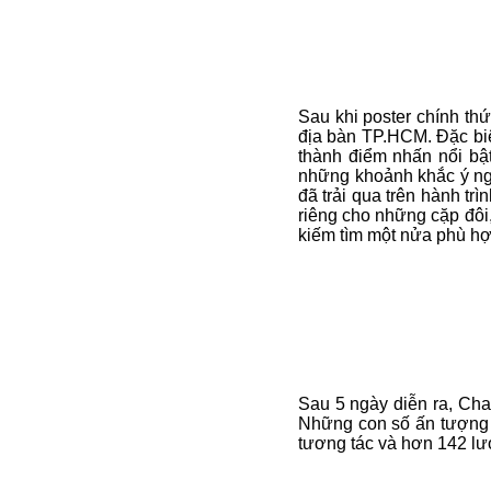
Sau khi poster chính th
địa bàn TP.HCM. Đặc biệ
thành điểm nhấn nổi bật
những khoảnh khắc ý ng
đã trải qua trên hành t
riêng cho những cặp đôi
kiếm tìm một nửa phù hợp
Sau 5 ngày diễn ra, Ch
Những con số ấn tượng đ
tương tác và hơn 142 lư