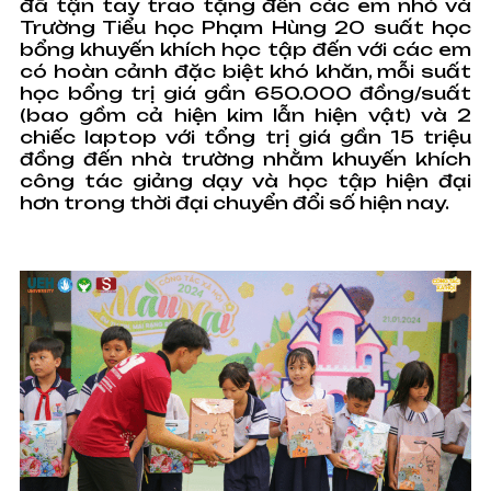
đã tận tay trao tặng đến các em nhỏ và
Trường Tiểu học Phạm Hùng 20 suất học
bổng khuyến khích học tập đến với các em
có hoàn cảnh đặc biệt khó khăn, mỗi suất
học bổng trị giá gần 650.000 đồng/suất
(bao gồm cả hiện kim lẫn hiện vật) và 2
chiếc laptop với tổng trị giá gần 15 triệu
đồng đến nhà trường nhằm khuyến khích
công tác giảng dạy và học tập hiện đại
hơn trong thời đại chuyển đổi số hiện nay.