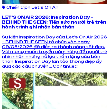
Chiến dịch Let's On Air
LET’S ON AIR 2026: Inspiration Day –
BEHIND THE SEEN: Tiếp sức người trẻ trên
hành trình ghi nhận bản thân
Sự kiện Inspiration Day của Let’s On Air 2026
– BEHIND THE SEEN tổ chức vào ngày
09/05/2026 đã diễn ra thành công tốt đẹp.
Với mong muốn truyền cảm hứng để người trẻ
nhìn nhận những nỗ lực thầm lặng của bản
thân, Inspiration Day lan tỏa thông điệp ấy
qua các câu chuyện … Continued