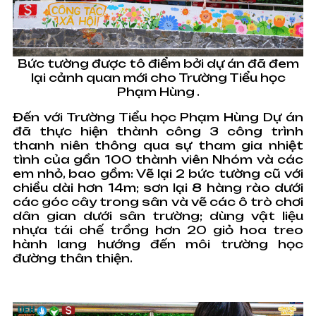
Bức tường được tô điểm bởi dự án đã đem
lại cảnh quan mới cho Trường Tiểu học
Phạm Hùng .
Đến với Trường Tiểu học Phạm Hùng Dự án
đã thực hiện thành công 3 công trình
thanh niên thông qua sự tham gia nhiệt
tình của gần 100 thành viên Nhóm và các
em nhỏ, bao gồm: Vẽ lại 2 bức tường cũ với
chiều dài hơn 14m; sơn lại 8 hàng rào dưới
các góc cây trong sân và vẽ các ô trò chơi
dân gian dưới sân trường; dùng vật liệu
nhựa tái chế trồng hơn 20 giỏ hoa treo
hành lang hướng đến môi trường học
đường thân thiện.