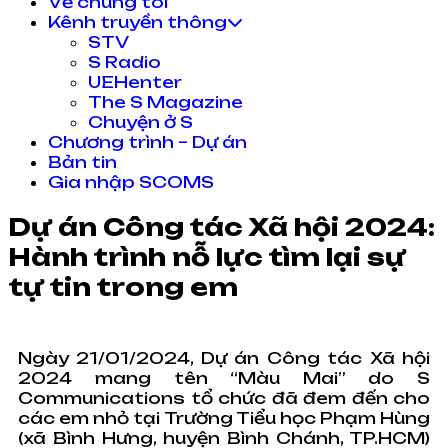
Về chúng tôi
Kênh truyền thông
STV
S Radio
UEHenter
The S Magazine
Chuyện ở S
Chương trình – Dự án
Bản tin
Gia nhập SCOMS
Dự án Công tác Xã hội 2024:
Hành trình nỗ lực tìm lại sự
tự tin trong em
Ngày 21/01/2024, Dự án Công tác Xã hội
2024 mang tên “Màu Mai” do S
Communications tổ chức đã đem đến cho
các em nhỏ tại Trường Tiểu học Phạm Hùng
(xã Bình Hưng, huyện Bình Chánh, TP.HCM)