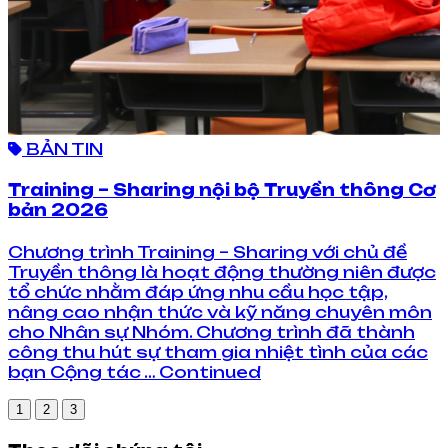
BẢN TIN
Training – Sharing nội bộ Truyền thông Cơ
bản 2026
Chương trình Training – Sharing với chủ đề
Truyền thông là hoạt động thường niên được
tổ chức nhằm đáp ứng nhu cầu học tập,
nâng cao nhận thức và kỹ năng chuyên môn
cho Nhân sự Nhóm. Chương trình đã thành
công thu hút sự tham gia nhiệt tình của các
bạn Cộng tác … Continued
1
2
3