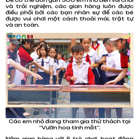
Để có thể đón gần 300 em nhỏ đến vui chơi
và trải nghiệm, các gian hàng luôn được
điều phối bởi các bạn nhân sự để các bé
được vui chơi một cách thoải mái, trật tự
và an toàn.
Các em nhỏ đang tham gia thử thách tại
“Vườn hoa tinh mắt”.
Năm gian hàng với 5 trò chơi, hoạt động