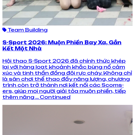
Team Building
S-Sport 2026: Muộn Phiền Bay Xa, Gắn
Kết Một Nhà
Hội thao S-Sport 2026 đã chính thức khép
lại với hàng loạt khoảnh khắc bùng nổ cảm
xúc và tinh thần đồng đội rực cháy. Không chỉ
là sân chơi thể thao đầy năng lượng, chương
trình còn trở thành nơi kết nối các Scoms-
ers, giúp mọi người giải tỏa muộn phiền, tiếp
thêm năng … Continued