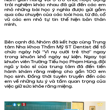
trải nghiệm khác nhau đã gửi đến các em
nhỏ những bài học ý nghĩa được gửi gắm
qua câu chuyện của các loài hoa, từ đó, cổ
vũ các em nhỏ tự tin thể hiện bản thân
mình,
Bên cạnh đó, Nhóm đã kết hợp cùng Trung
tâm Nha Khoa Thẩm Mỹ ST Dentist để tổ
chức ngày hội “Vì nụ cười trẻ thơ” ngay
trong khuôn khổ ngày sự kiện. Ngay tại
khuôn viên Trường Tiểu học Phạm Hùng, đội
ngũ y bác sĩ của trung tâm đã đến tiến
hành khám răng miệng cho gần 100 em
học sinh. Đồng thời tuyên truyền đến các
em về những lưu ý và tầm quan trọng của
việc giữ sức khỏe răng miệng.