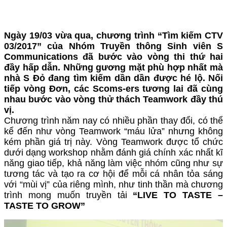
Ngày 19/03 vừa qua, chương trình “Tìm kiếm CTV
03/2017” của Nhóm Truyền thông Sinh viên S
Communications đã bước vào vòng thi thứ hai
đầy hấp dẫn. Những gương mặt phù hợp nhất mà
nhà S Đỏ đang tìm kiếm dần dần được hé lộ. Nối
tiếp vòng Đơn, các Scoms-ers tương lai đã cùng
nhau bước vào vòng thử thách Teamwork đầy thú
vị.
Chương trình năm nay có nhiều phần thay đổi, có thể
kể đến như vòng Teamwork “máu lửa” nhưng không
kém phần giá trị này. Vòng Teamwork được tổ chức
dưới dạng workshop nhằm đánh giá chính xác nhất kĩ
năng giao tiếp, khả năng làm việc nhóm cũng như sự
tương tác và tạo ra cơ hội để mỗi cá nhân tỏa sáng
với “mùi vị” của riêng mình, như tinh thần mà chương
trình mong muốn truyền tải
“LIVE TO TASTE –
TASTE TO GROW”