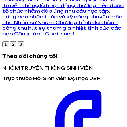
Truyền thông là hoạt động thường niên được
tổ chức nhằm đáp ứng nhu cầu học tập,
nâng cao nhận thức và kỹ năng chuyên môn
cho Nhân sự Nhóm. Chương trình đã thành
công thu hút sự tham gia nhiệt tình của các
bạn Cộng tác … Continued
1
2
3
Theo dõi chúng tôi
NHÓM TRUYỀN THÔNG SINH VIÊN
Trực thuộc Hội Sinh viên Đại học UEH