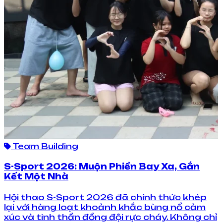
Team Building
S-Sport 2026: Muộn Phiền Bay Xa, Gắn
Kết Một Nhà
Hội thao S-Sport 2026 đã chính thức khép
lại với hàng loạt khoảnh khắc bùng nổ cảm
xúc và tinh thần đồng đội rực cháy. Không chỉ