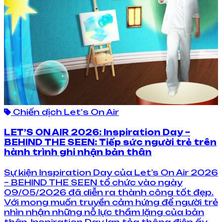
Chiến dịch Let's On Air
LET’S ON AIR 2026: Inspiration Day –
BEHIND THE SEEN: Tiếp sức người trẻ trên
hành trình ghi nhận bản thân
Sự kiện Inspiration Day của Let’s On Air 2026
– BEHIND THE SEEN tổ chức vào ngày
09/05/2026 đã diễn ra thành công tốt đẹp.
Với mong muốn truyền cảm hứng để người trẻ
nhìn nhận những nỗ lực thầm lặng của bản