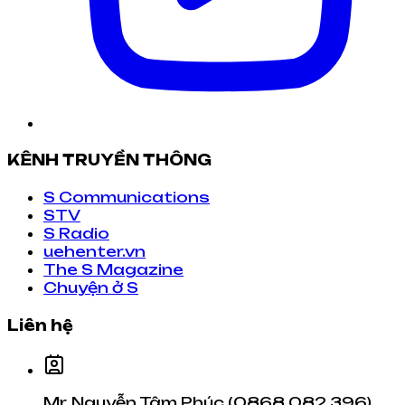
KÊNH TRUYỀN THÔNG
S Communications
STV
S Radio
uehenter.vn
The S Magazine
Chuyện ở S
Liên hệ
Mr. Nguyễn Tâm Phúc (0868 082 396)