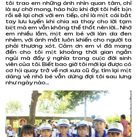
tôi trao em những ánh nhìn quan tâm, chỉ
là sự chờ mong, háo hức khi đợi tôi hết bận
rồi sẽ lại chơi với em tiếp, chỉ là một cái bắt
tay lưu luyến khi chia xa thay cho lời tạm
biệt mà em vẫn không thể thốt nên lời… Nhớ
em nhiều lắm, một em bé với làn da đen
nhẻm, với ánh mắt luôn khiến cho người ta
phải thương xót. Cảm ơn em vì đã mang
đến cho tôi một khoảng thời gian ngắn
ngủi mà đầy ý nghĩa trong cuộc đời sinh
viên của tôi. Biết bao giờ tôi mới lại được có
cơ hội quay trở về nơi xưa cũ ấy, tìm lại một
dáng vẻ nhỏ bé vẫn dứng đợi tôi sau lưng
như ngày nào…