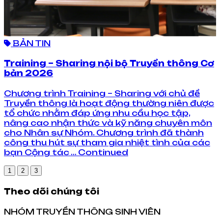
BẢN TIN
Training – Sharing nội bộ Truyền thông Cơ
bản 2026
Chương trình Training – Sharing với chủ đề
Truyền thông là hoạt động thường niên được
tổ chức nhằm đáp ứng nhu cầu học tập,
nâng cao nhận thức và kỹ năng chuyên môn
cho Nhân sự Nhóm. Chương trình đã thành
công thu hút sự tham gia nhiệt tình của các
bạn Cộng tác … Continued
1
2
3
Theo dõi chúng tôi
NHÓM TRUYỀN THÔNG SINH VIÊN