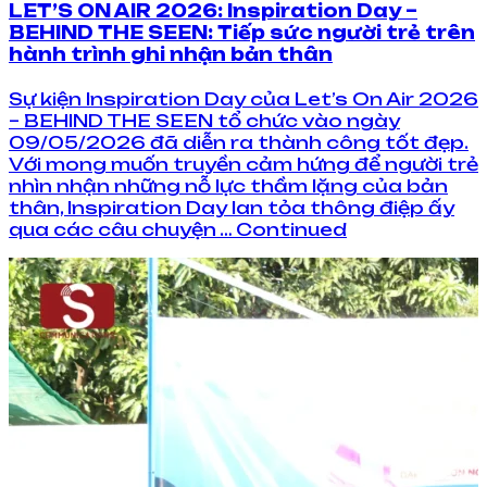
LET’S ON AIR 2026: Inspiration Day –
BEHIND THE SEEN: Tiếp sức người trẻ trên
hành trình ghi nhận bản thân
Sự kiện Inspiration Day của Let’s On Air 2026
– BEHIND THE SEEN tổ chức vào ngày
09/05/2026 đã diễn ra thành công tốt đẹp.
Với mong muốn truyền cảm hứng để người trẻ
nhìn nhận những nỗ lực thầm lặng của bản
thân, Inspiration Day lan tỏa thông điệp ấy
qua các câu chuyện … Continued