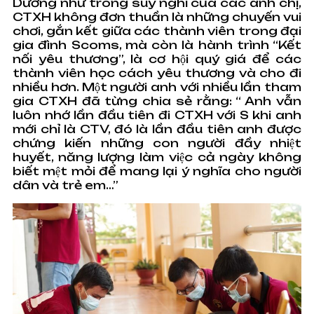
Dường như trong suy nghĩ của các anh chị,
CTXH không đơn thuần là những chuyến vui
chơi, gắn kết giữa các thành viên trong đại
gia đình Scoms, mà còn là hành trình “Kết
nối yêu thương”, là cơ hội quý giá để các
thành viên học cách yêu thương và cho đi
nhiều hơn. Một người anh với nhiều lần tham
gia CTXH đã từng chia sẻ rằng: “ Anh vẫn
luôn nhớ lần đầu tiên đi CTXH với S khi anh
mới chỉ là CTV, đó là lần đầu tiên anh được
chứng kiến những con người đầy nhiệt
huyết, năng lượng làm việc cả ngày không
biết mệt mỏi để mang lại ý nghĩa cho người
dân và trẻ em…”