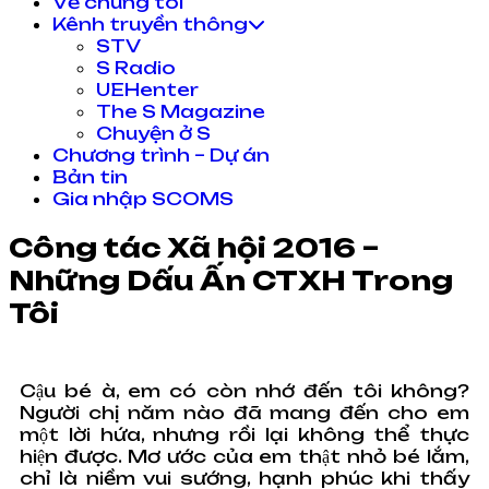
Về chúng tôi
Kênh truyền thông
STV
S Radio
UEHenter
The S Magazine
Chuyện ở S
Chương trình – Dự án
Bản tin
Gia nhập SCOMS
Công tác Xã hội 2016 –
Những Dấu Ấn CTXH Trong
Tôi
Cậu bé à, em có còn nhớ đến tôi không?
Người chị năm nào đã mang đến cho em
một lời hứa, nhưng rồi lại không thể thực
hiện được. Mơ ước của em thật nhỏ bé lắm,
chỉ là niềm vui sướng, hạnh phúc khi thấy