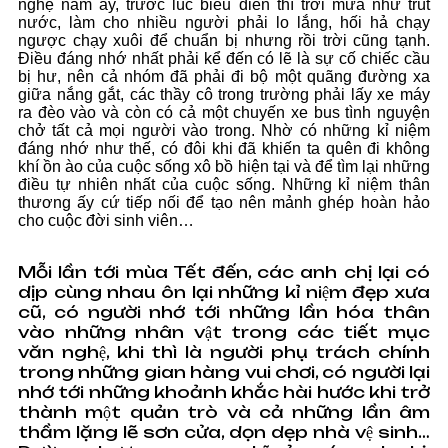
nghệ năm ấy, trước lúc biểu diễn thì trời mưa như trút
nước, làm cho nhiều người phải lo lắng, hối hả chạy
ngược chạy xuôi để chuẩn bị nhưng rồi trời cũng tạnh.
Điều đáng nhớ nhất phải kể đến có lẽ là sự cố chiếc cầu
bị hư, nên cả nhóm đã phải đi bộ một quãng đường xa
giữa nắng gắt, các thầy cô trong trường phải lấy xe máy
ra đèo vào và còn có cả một chuyến xe bus tình nguyện
chở tất cả mọi người vào trong. Nhờ có những kỉ niệm
đáng nhớ như thế, có đôi khi đã khiến ta quên đi không
khí ồn ào của cuộc sống xô bồ hiện tại và để tìm lại những
điều tự nhiên nhất của cuộc sống. Những kỉ niệm thân
thương ấy cứ tiếp nối để tạo nên mảnh ghép hoàn hảo
cho cuộc đời sinh viên…
Mỗi lần tới mùa Tết đến, các anh chị lại có
dịp cùng nhau ôn lại những kỉ niệm đẹp xưa
cũ, có người nhớ tới những lần hóa thân
vào những nhân vật trong các tiết mục
văn nghệ, khi thì là người phụ trách chính
trong những gian hàng vui chơi, có người lại
nhớ tới những khoảnh khắc hài hước khi trở
thành một quản trò và cả những lần âm
thầm lặng lẽ sơn cửa, dọn dẹp nhà vệ sinh…