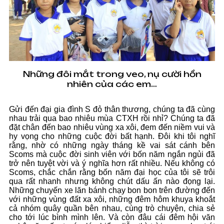
Những đôi mắt trong veo, nụ cười hồn
nhiên của các em…
Gửi đến đại gia đình S đỏ thân thương, chúng ta đã cùng
nhau trải qua bao nhiêu mùa CTXH rồi nhỉ? Chúng ta đã
đặt chân đến bao nhiêu vùng xa xôi, đem đến niềm vui và
hy vọng cho những cuộc đời bất hạnh. Đôi khi tôi nghĩ
rằng, nhờ có những ngày tháng kề vai sát cánh bên
Scoms mà cuộc đời sinh viên với bốn năm ngắn ngủi đã
trở nên tuyệt vời và ý nghĩa hơn rất nhiều. Nếu không có
Scoms, chắc chắn rằng bốn năm đại học của tôi sẽ trôi
qua rất nhanh nhưng không chút dấu ấn nào đọng lại.
Những chuyến xe lăn bánh chạy bon bon trên đường đến
với những vùng đất xa xôi, những đêm hôm khuya khoắt
cả nhóm quây quần bên nhau, cùng trò chuyện, chia sẻ
cho tới lúc bình mình lên. Và còn đâu cái đêm hội văn