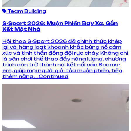
Team Building
S-Sport 2026: Muộn Phiền Bay Xa, Gắn
Kết Một Nhà
Hội thao S-Sport 2026 đã chính thức khép
lại với hàng loạt khoảnh khắc bùng nổ cảm
xúc và tinh thần đồng đội rực cháy. Không chỉ
là sân chơi thể thao đầy năng lượng, chương
trình còn trở thành nơi kết nối các Scoms-
ers, giúp mọi người giải tỏa muộn phiền, tiếp
thêm năng … Continued