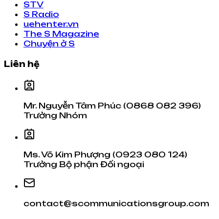
STV
S Radio
uehenter.vn
The S Magazine
Chuyện ở S
Liên hệ
Mr. Nguyễn Tâm Phúc (0868 082 396)
Trưởng Nhóm
Ms. Võ Kim Phượng (0923 080 124)
Trưởng Bộ phận Đối ngoại
contact@scommunicationsgroup.com