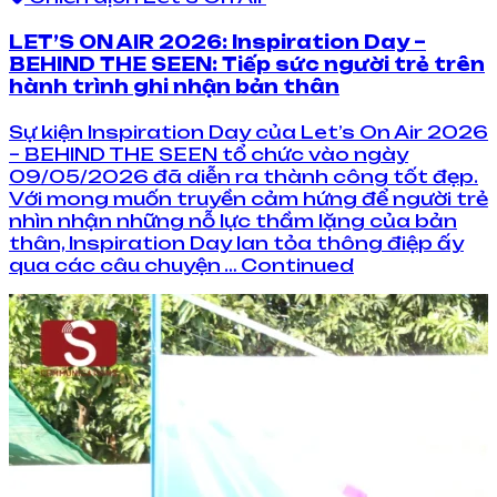
LET’S ON AIR 2026: Inspiration Day –
BEHIND THE SEEN: Tiếp sức người trẻ trên
hành trình ghi nhận bản thân
Sự kiện Inspiration Day của Let’s On Air 2026
– BEHIND THE SEEN tổ chức vào ngày
09/05/2026 đã diễn ra thành công tốt đẹp.
Với mong muốn truyền cảm hứng để người trẻ
nhìn nhận những nỗ lực thầm lặng của bản
thân, Inspiration Day lan tỏa thông điệp ấy
qua các câu chuyện … Continued