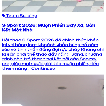
Team Building
S-Sport 2026: Muộn Phiền Bay Xa, Gắn
Kết Một Nhà
Hội thao S-Sport 2026 đã chính thức khép
lại với hàng loạt khoảnh khắc bùng nổ cảm
xúc và tinh thần đồng đội rực cháy. Không chỉ
là sân chơi thể thao đầy năng lượng, chương
trình còn trở thành nơi kết nối các Scoms-
ers, giúp mọi người giải tỏa muộn phiền, tiếp
thêm năng … Continued