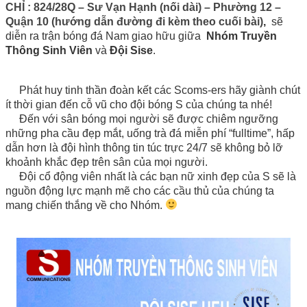
CHỈ : 824/28Q – Sư Vạn Hạnh (nối dài) – Phường 12
–
Quận
10 (hướng dẫn đường đi kèm theo cuối bài)
,
sẽ
diễn ra trận bóng đá Nam giao hữu giữa
Nhóm Truyền
Thông Sinh Viên
và
Đội Sise
.
Phát huy tinh thần đoàn kết các Scoms-ers hãy giành chút
ít thời gian đến cỗ vũ cho đội bóng S của chúng ta nhé!
Đến với sân bóng mọi người sẽ được chiêm ngưỡng
những pha cầu đẹp mắt, uống trà đá miễn phí “fulltime”, hấp
dẫn hơn là đội hình thông tin túc trực 24/7 sẽ không bỏ lỡ
khoảnh khắc đẹp trên sân của mọi người.
Đội cổ động viên nhất là các bạn nữ xinh đẹp của S sẽ là
nguồn động lực mạnh mẽ cho các cầu thủ của chúng ta
mang chiến thắng về cho Nhóm.