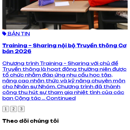
BẢN TIN
Training – Sharing nội bộ Truyền thông Cơ
bản 2026
Chương trình Training – Sharing với chủ đề
Truyền thông là hoạt động thường niên được
tổ chức nhằm đáp ứng nhu cầu học tập,
nâng cao nhận thức và kỹ năng chuyên môn
cho Nhân sự Nhóm. Chương trình đã thành
công thu hút sự tham gia nhiệt tình của các
bạn Cộng tác … Continued
1
2
3
Theo dõi chúng tôi