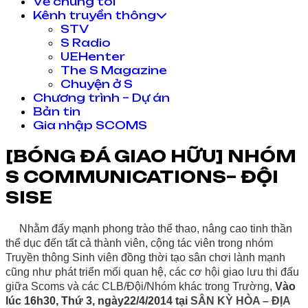
Về chúng tôi
Kênh truyền thông
STV
S Radio
UEHenter
The S Magazine
Chuyện ở S
Chương trình – Dự án
Bản tin
Gia nhập SCOMS
[BÓNG ĐÁ GIAO HỮU] NHÓM
S COMMUNICATIONS– ĐỘI
SISE
Nhằm đẩy mạnh phong trào thể thao, nâng cao tinh thần
thể dục đến tất cả thành viên, cộng tác viên trong nhóm
Truyền thông Sinh viên
đồng thời tạo sân chơi lành mạnh
cũng như phát triển mối quan hệ, các cơ hội giao lưu thi đấu
giữa Scoms và các CLB/Đội/Nhóm khác trong Trường,
Vào
lúc 16h30, Thứ 3, ngày22/4/2014 tại
SÂN KỲ HÒA –
ĐỊA